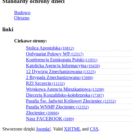
Standardy ochrony dzieci
Budowo
Oleszno
linki
Ciekawe strony:
Stolica Apostolska
(10812)
Ordynariat Polowy WP
(12517)
Konferencja Episkopatu Polski
(11951)
Katolicka Agencja Informacyjna
(10430)
12 Dywizja Zmechanizowana
(13225)
2 Brygada Zmechanizowana
(15686)
RZI Szczecin
(11232)
Wojskowa Agencja Mieszkaniowa
(13208)
Diecezja Koszalińsko-kołobrzeska
(17387)
Parafia Św. Jadwigi Królowej Złocieniec
(12552)
Parafia WNMP Złocieniec
(12352)
Złocieniec
(20866)
Nasz FACEBOOK
(2689)
Stworzone dzięki
Joomla!
. Valid
XHTML
and
CSS
.