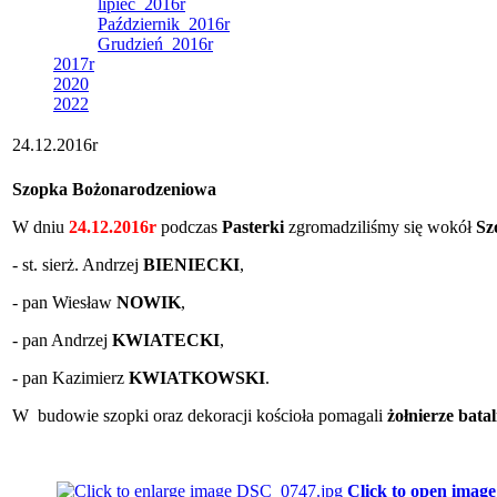
lipiec_2016r
Październik_2016r
Grudzień_2016r
2017r
2020
2022
24.12.2016r
Szopka Bożonarodzeniowa
W dniu
24.12.2016r
podczas
Pasterki
zgromadziliśmy się wokół
Sz
- st. sierż. Andrzej
BIENIECKI
,
- pan Wiesław
NOWIK
,
- pan Andrzej
KWIATECKI
,
- pan Kazimierz
KWIATKOWSKI
.
W budowie szopki oraz dekoracji kościoła pomagali
żołnierze bata
Click to open image