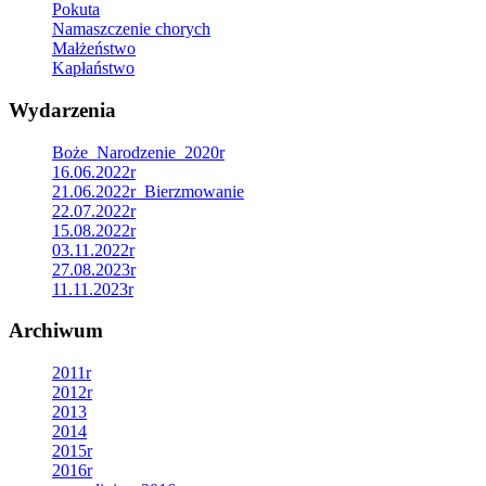
Pokuta
Namaszczenie chorych
Małżeństwo
Kapłaństwo
Wydarzenia
Boże_Narodzenie_2020r
16.06.2022r
21.06.2022r_Bierzmowanie
22.07.2022r
15.08.2022r
03.11.2022r
27.08.2023r
11.11.2023r
Archiwum
2011r
2012r
2013
2014
2015r
2016r