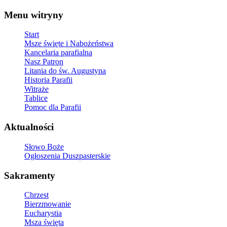
Menu witryny
Start
Msze święte i Nabożeństwa
Kancelaria parafialna
Nasz Patron
Litania do św. Augustyna
Historia Parafii
Witraże
Tablice
Pomoc dla Parafii
Aktualności
Słowo Boże
Ogłoszenia Duszpasterskie
Sakramenty
Chrzest
Bierzmowanie
Eucharystia
Msza święta