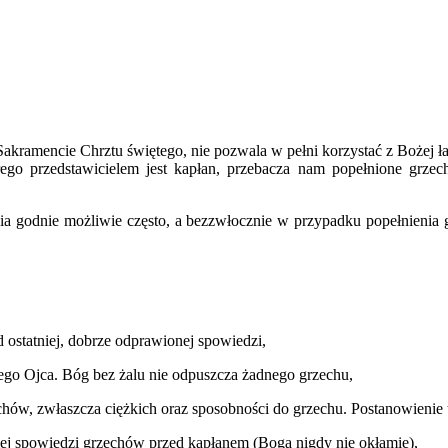
w Sakramencie Chrztu świętego, nie pozwala w pełni korzystać z
go przedstawicielem jest kapłan, przebacza nam popełnione grzech
ia godnie możliwie często, a bezzwłocznie w przypadku popełnienia 
ostatniej, dobrze odprawionej spowiedzi,
zego Ojca. Bóg bez żalu nie odpuszcza żadnego grzechu,
hów, zwłaszcza ciężkich oraz sposobności do grzechu. Postanowienie
iej spowiedzi grzechów przed kapłanem (Boga nigdy nie okłamię),