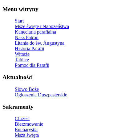
Menu witryny
Start
Msze święte i Nabożeństwa
Kancelaria parafialna
Nasz Patron
Litania do św. Augustyna
Historia Parafii
Witraże
Tablice
Pomoc dla Parafii
Aktualności
Słowo Boże
Ogłoszenia Duszpasterskie
Sakramenty
Chrzest
Bierzmowanie
Eucharystia
Msza święta