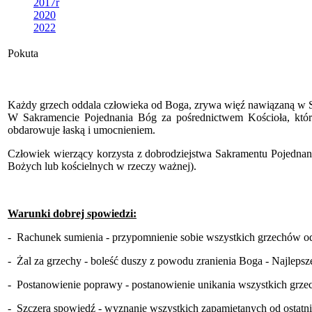
2017r
2020
2022
Pokuta
Każdy grzech oddala człowieka od Boga, zrywa więź nawiązaną 
W Sakramencie Pojednania Bóg za pośrednictwem Kościoła, które
obdarowuje łaską i umocnieniem.
Człowiek wierzący korzysta z dobrodziejstwa Sakramentu Pojednan
Bożych lub kościelnych w rzeczy ważnej).
Warunki dobrej spowiedzi:
- Rachunek sumienia - przypomnienie sobie wszystkich grzechów od 
- Żal za grzechy - boleść duszy z powodu zranienia Boga - Najleps
- Postanowienie poprawy - postanowienie unikania wszystkich grzec
- Szczera spowiedź - wyznanie wszystkich zapamiętanych od ostatn