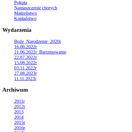
Pokuta
Namaszczenie chorych
Małżeństwo
Kapłaństwo
Wydarzenia
Boże_Narodzenie_2020r
16.06.2022r
21.06.2022r_Bierzmowanie
22.07.2022r
15.08.2022r
03.11.2022r
27.08.2023r
11.11.2023r
Archiwum
2011r
2012r
2013
2014
2015r
2016r