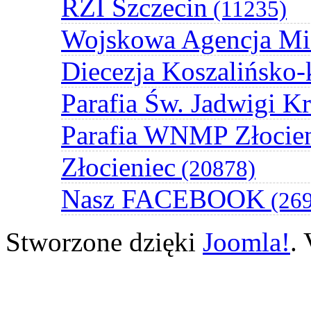
RZI Szczecin
(11235)
Wojskowa Agencja Mi
Diecezja Koszalińsko-
Parafia Św. Jadwigi K
Parafia WNMP Złocie
Złocieniec
(20878)
Nasz FACEBOOK
(269
Stworzone dzięki
Joomla!
.